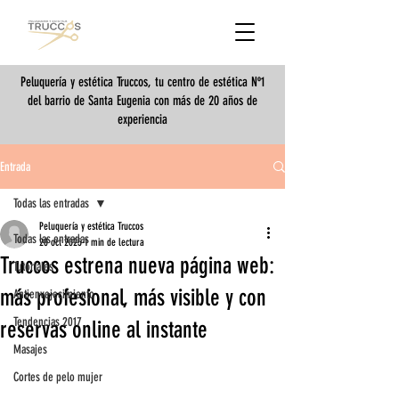
Peluquería y estética Truccos, tu centro de estética Nº1
del barrio de Santa Eugenia con más de 20 años de
experiencia
Entrada
Todas las entradas
Peluquería y estética Truccos
Todas las entradas
20 oct 2025
1 min de lectura
Truccos estrena nueva página web:
Tutoriales
más profesional, más visible y con
Antienvejecimiento
Tendencias 2017
reservas online al instante
Masajes
Cortes de pelo mujer