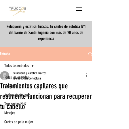
Peluquería y estética Truccos, tu centro de estética Nº1
del barrio de Santa Eugenia con más de 20 años de
experiencia
Entrada
Todas las entradas
Peluquería y estética Truccos
Todas las entradas
12 ene
2 min de lectura
Tratamientos capilares que
Tutoriales
realmente funcionan para recuperar
Antienvejecimiento
Tendencias 2017
tu cabello
Masajes
Cortes de pelo mujer