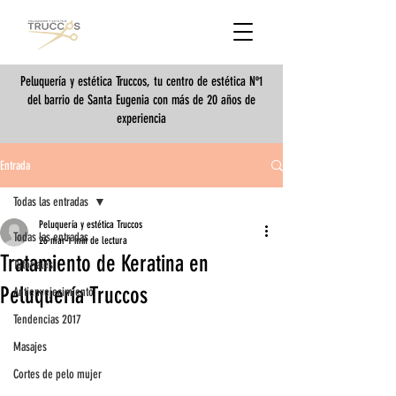
Peluquería y estética Truccos, tu centro de estética Nº1
del barrio de Santa Eugenia con más de 20 años de
experiencia
Entrada
Todas las entradas
Peluquería y estética Truccos
Todas las entradas
26 mar
1 min de lectura
Tratamiento de Keratina en
Tutoriales
Peluquería Truccos
Antienvejecimiento
Tendencias 2017
Masajes
Cortes de pelo mujer