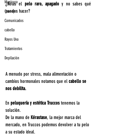
Manicura
¿Notas el 
pelo raro, apagado
 y no sabes qué 
puedes hacer?
Consejos
Comunicados
cabello
Rayos Uva
Tratamientos
Depilación
A menudo por stress, mala alimentación o 
cambios hormonales notamos que el 
cabello se 
nos debilita.
En 
peluquería y estética Truccos
 tenemos la 
solución.
De la mano de 
Kérastase
, la mejor marca del 
mercado, en Truccos podemos devolver a tu pelo 
a su estado ideal.