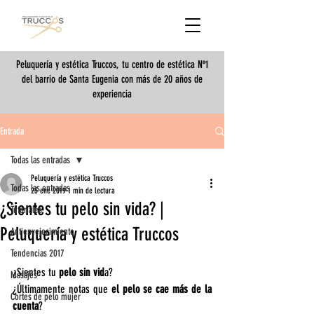
Peluquería y estética Truccos, tu centro de estética Nº1
del barrio de Santa Eugenia con más de 20 años de
experiencia
Entrada
Todas las entradas
Peluquería y estética Truccos
Todas las entradas
25 ene 2019
1 min de lectura
¿Sientes tu pelo sin vida? |
Tutoriales
Peluquería y estética Truccos
Antienvejecimiento
Tendencias 2017
¿Sientes tu 
pelo sin vid
a?
Masajes
¿Últimamente notas que 
el pelo se cae más de la 
Cortes de pelo mujer
cuenta
?