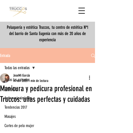
Peluquería y estética Truccos, tu centro de estética Nº1
del barrio de Santa Eugenia con más de 20 años de
experiencia
Entrada
Todas las entradas
JoseMi García
Todas las entradas
14 nov 2025
1 min de lectura
Manicura y pedicura profesional en
Tutoriales
Truccos: uñas perfectas y cuidadas
Antienvejecimiento
Tendencias 2017
Masajes
Cortes de pelo mujer