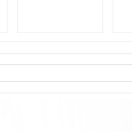
Consejos para cuidar el cabello teñido
Consej
en Peluquería Truccos y mantener el
Peluqu
color perfecto
todo e
CONTACTO
PEDIR CITA