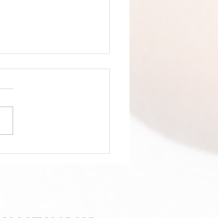
os para cuidar el cabello en
ería Truccos y mantenerlo sano
l año
Diseño: