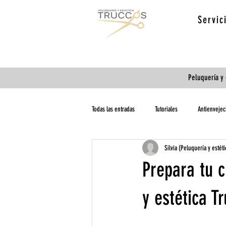
Servic
Peluquería y 
Todas las entradas
Tutoriales
Antienvejec
Silvia (Peluquería y estét
Comunicados
cabello
Rayos Uva
Prepara tu 
y estética T