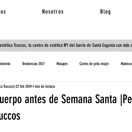
ios
Nosotros
Blog
estética Truccos, tu centro de estética Nº1 del barrio de Santa Eugenia con más
imiento
Tendencias 2017
Masajes
Cortes de pelo mujer
Manicur
ica Truccos)
22 feb 2019
1 min de lectura
Tratamientos
Depilación
cuerpo antes de Semana Santa |Pe
ruccos