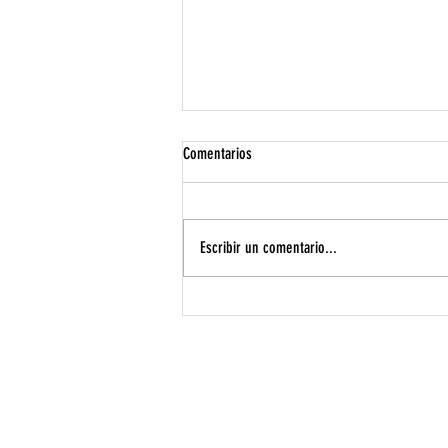
Comentarios
Escribir un comentario...
Cómo elegir el color de cabello que más
te favorece en Peluquería Truccos
INICIO
SERVICIOS