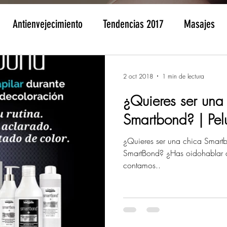
Antienvejecimiento
Tendencias 2017
Masajes
icura
Consejos
Comunicados
cabello
Ray
2 oct 2018
1 min de lectura
¿Quieres ser una
Smartbond? | Pel
¿Quieres ser una chica Smart
SmartBond? ¿Has oidohablar de
contamos..