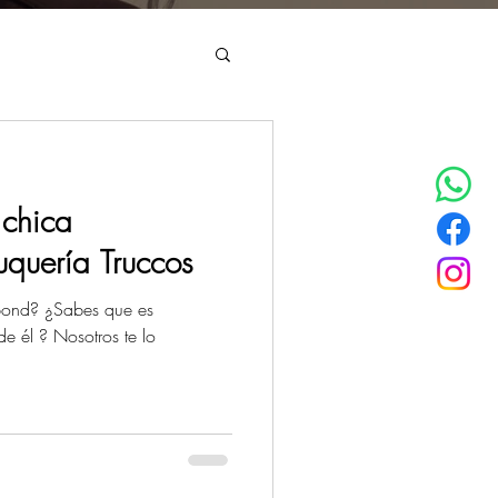
os Uva
 chica
uquería Truccos
bond? ¿Sabes que es
 él ? Nosotros te lo