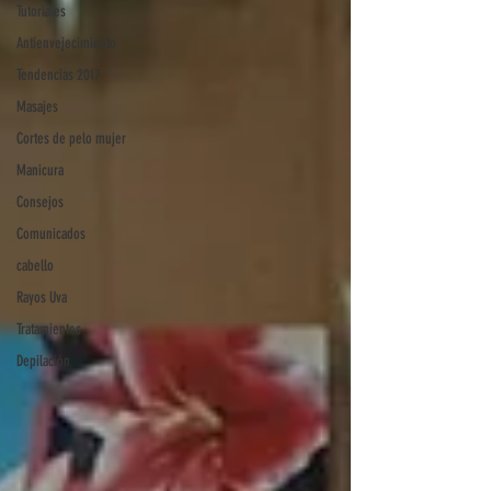
Tutoriales
Antienvejecimiento
Tendencias 2017
Masajes
Cortes de pelo mujer
Manicura
Consejos
Comunicados
cabello
Rayos Uva
Tratamientos
Depilación